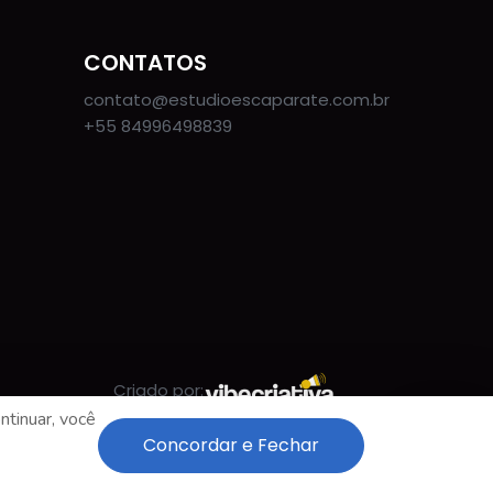
CONTATOS
contato@estudioescaparate.com.br
+55 84996498839
Criado por:
ntinuar, você
Concordar e Fechar