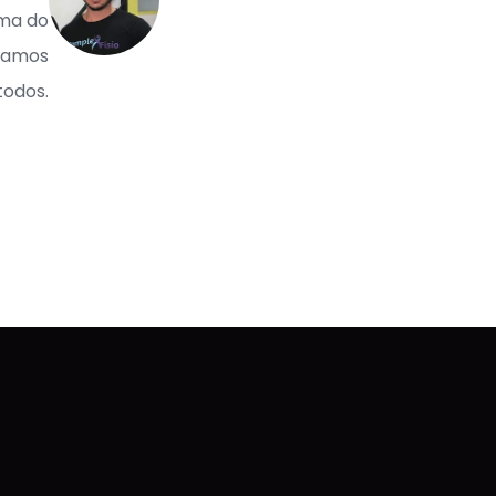
lma do
icamos
todos.