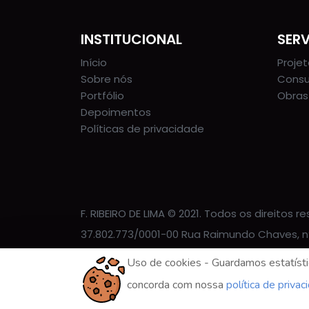
INSTITUCIONAL
SER
Início
Proje
Sobre nós
Consu
Portfólio
Obras
Depoimentos
Políticas de privacidade
F. RIBEIRO DE LIMA © 2021. Todos os direitos r
37.802.773/0001-00 Rua Raimundo Chaves, n°
Candelária, Candelária. Natal/RN, 59064-390
Uso de cookies - Guardamos estatístic
Maps
concorda com nossa
política de privac