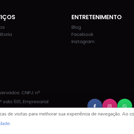
VIÇOS
ENTRETENIMENTO
tos
Blog
ltoria
Facebook
Instagram
eservados. CNPJ: nº
 sala 501, Empresarial
 |
Visualizar no Google
as de visitas para melhorar sua experiência de navegação. Ao co
idade.