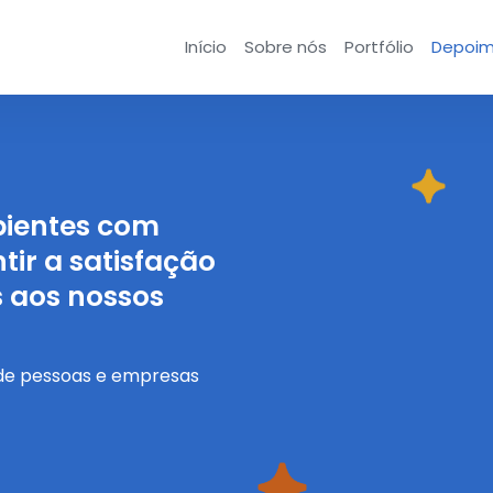
Início
Sobre nós
Portfólio
Depoim
bientes com
ir a satisfação
s aos nossos
 de pessoas e empresas